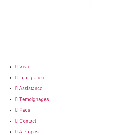
Arbah Consulting, votre partenaire pour l’immigration et le V
Services & Contact
Visa
Immigration
Assistance
Témoignages
Faqs
Contact
A Propos