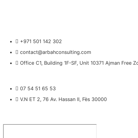
Nos Coordonnées
UAE
+971 501 142 302
contact@arbahconsulting.com
Office C1, Building 1F-SF, Unit 10371 Ajman Free 
Maroc
07 54 51 65 53
V.N ET 2, 76 Av. Hassan II, Fès 30000
Notre Bureau